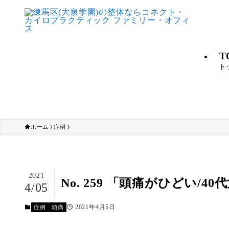
T
ト
ホーム
症例
2021
No. 259 「頭痛がひどい/40
4/05
2021年4月5日
症例
頭痛