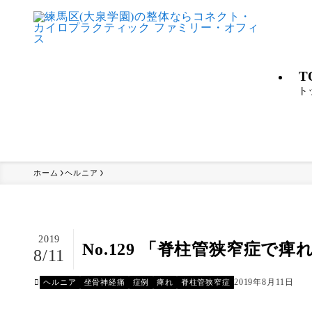
T
ト
ホーム
ヘルニア
2019
No.129 「脊柱管狭窄症で
8/11
2019年8月11日
ヘルニア
坐骨神経痛
症例
痺れ
脊柱管狭窄症