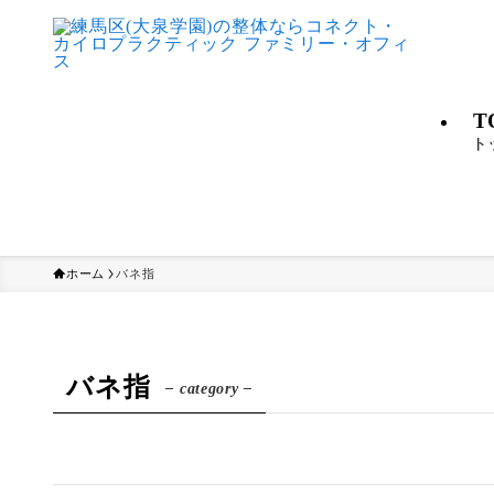
T
ト
ホーム
バネ指
バネ指
– category –