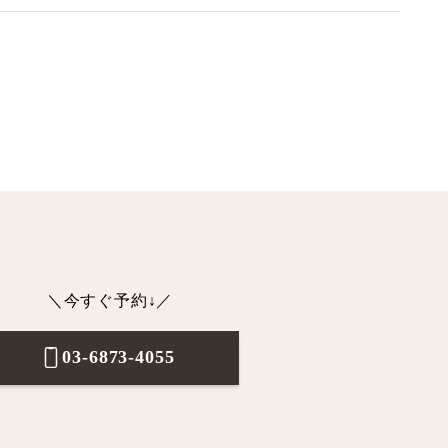
＼今すぐ予約↓／
03-6873-4055