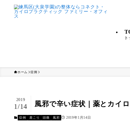
T
ト
ホーム
症例
2019
風邪で辛い症状｜薬とカイ
1/14
2019年1月14日
症例
肩こり
頭痛
風邪