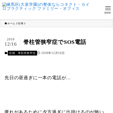
MENU
ホーム
症例
2018
脊柱管狭窄症でSOS電話
12/16
2018年12月16日
症例
脊柱管狭窄症
先日の昼過ぎに一本の電話が…
痺れがあるために夕方過ぎに出掛けるのが怖い