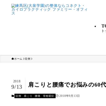
T
ト
ホーム
症例
2018
肩こりと腰痛でお悩みの60
9/13
2018年9月13日
症例
肩こり
腰痛
骨粗鬆症