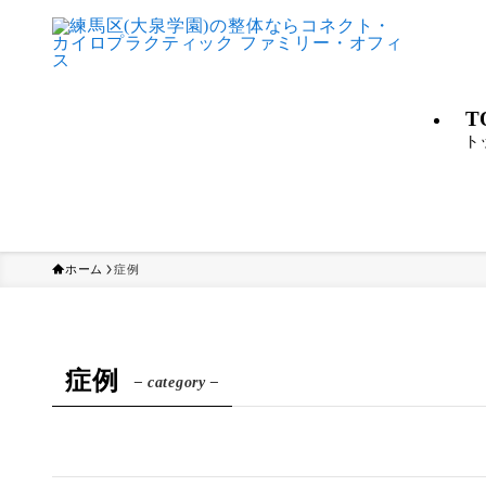
T
ト
ホーム
症例
症例
– category –