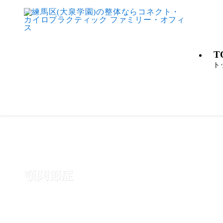
T
ト
顎関節症