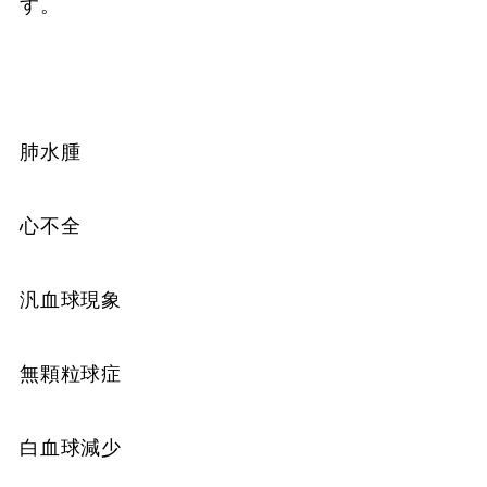
す。
肺水腫
心不全
汎血球現象
無顆粒球症
白血球減少