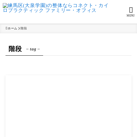
MENU
ホーム
階段
階段
– tag –