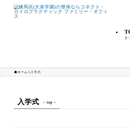
T
ト
ホーム
入学式
入学式
– tag –